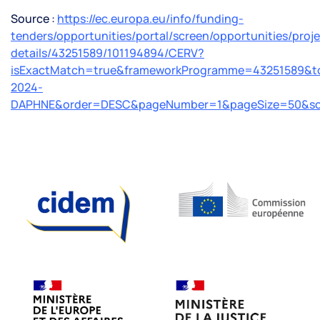
Source :
https://ec.europa.eu/info/funding-
tenders/opportunities/portal/screen/opportunities/proje
details/43251589/101194894/CERV?
isExactMatch=true&frameworkProgramme=43251589&to
2024-
DAPHNE&order=DESC&pageNumber=1&pageSize=50&sor